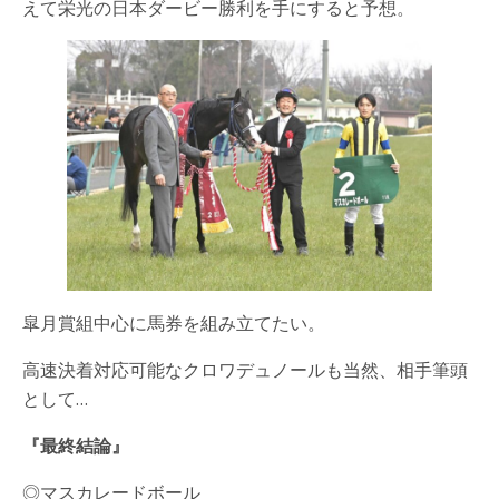
えて栄光の日本ダービー勝利を手にすると予想。
皐月賞組中心に馬券を組み立てたい。
高速決着対応可能なクロワデュノールも当然、相手筆頭
として…
『最終結論』
◎マスカレードボール