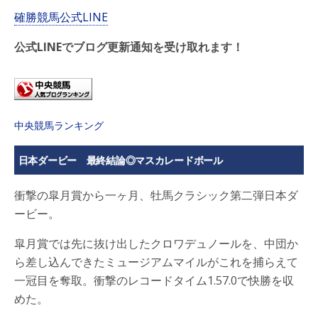
確勝競馬公式LINE
公式LINEでブログ更新通知を受け取れます！
中央競馬ランキング
日本ダービー 最終結論◎マスカレードボール
衝撃の皐月賞から一ヶ月、牡馬クラシック第二弾日本ダ
ービー。
皐月賞では先に抜け出したクロワデュノールを、中団か
ら差し込んできたミュージアムマイルがこれを捕らえて
一冠目を奪取。衝撃のレコードタイム1.57.0で快勝を収
めた。