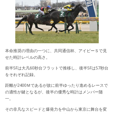
本命推奨の理由の一つに、共同通信杯、アイビーＳで見
せた時計レベルの高さ。
前半5Fは大凡60秒台フラットで推移し、後半5Fは57秒台
をそれぞれ記録。
距離が2400Ｍであるが故に前半ゆったり進めるレースで
の適性が鍵となるが、後半の優秀な時計はメンバー随
一。
その非凡なスピードと爆発力を中山から東京に舞台を変