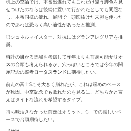
机上の空論では、本番出遅れてもこれだけ違う脚色を見
せつけたのならば後続に置いて行かれたとしても問題な
し。本番同様の流れ、展開で一頭図抜けた末脚を使った
のであれば恐らく高い適性があったと推測。
◎シュネルマイスター、対抗にはグランアレグリアを推
奨。
時計の掛かる馬場を考慮して昨年よりも前身可能
サリオ
ス
の台頭も考えられるが、穴っぽいところでは今年の関
屋記念の覇者
ロータスランド
に期待したい。
前走の富士Sこそ大きく崩れたが、これは緩めのペース
が原因。中京記念でも敗れたのを見るに、どちらかと言
えばタイトな流れを希望するタイプ。
持ち味活きなかった前走はオミット。GⅠでの厳しいペ
ースで台頭期待したい。