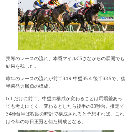
実際のレースの流れ、本番マイルCSさながらの展開でも
結果を残した。
昨年のレースの流れが前半34.9-中盤35.4-後半33.5で、後
半瞬発力勝負の構成。
GⅠだけに前半、中盤の構成が変わることは馬場差あっ
ても考えにくく、変わるとしたら後半の33秒台。推定で
34秒台半ば程度の時計で構成されると予想すれば、これ
は今年の毎日王冠と似た構成となる。