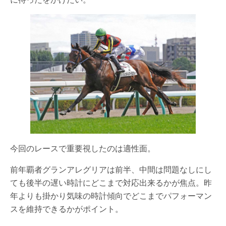
今回のレースで重要視したのは適性面。
前年覇者グランアレグリアは前半、中間は問題なしにし
ても後半の遅い時計にどこまで対応出来るかが焦点。昨
年よりも掛かり気味の時計傾向でどこまでパフォーマン
スを維持できるかがポイント。